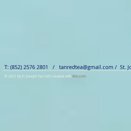
T: (852) 2576 2801 /
tanredtea@gmail.com
/ St. 
© 2021 by Fr Joseph Tan SVD
Wix.com
created with