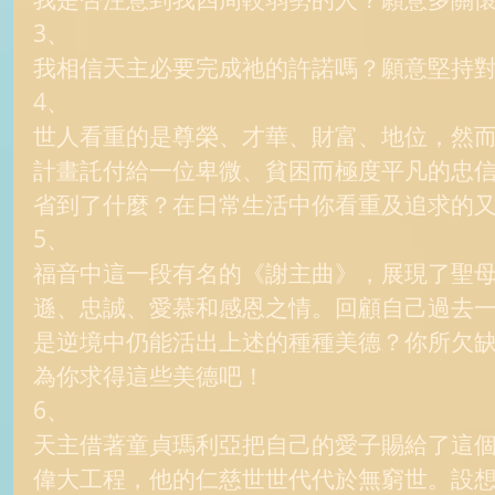
3、 
我相信天主必要完成祂的許諾嗎？願意堅持對天
4、 
世人看重的是尊榮、才華、財富、地位，然
計畫託付給一位卑微、貧困而極度平凡的忠
省到了什麼？在日常生活中你看重及追求的又
5、 
福音中這一段有名的《謝主曲》，展現了聖
遜、忠誠、愛慕和感恩之情。回顧自己過去
是逆境中仍能活出上述的種種美德？你所欠
為你求得這些美德吧！ 
6、 
天主借著童貞瑪利亞把自己的愛子賜給了這
偉大工程，他的仁慈世世代代於無窮世。設