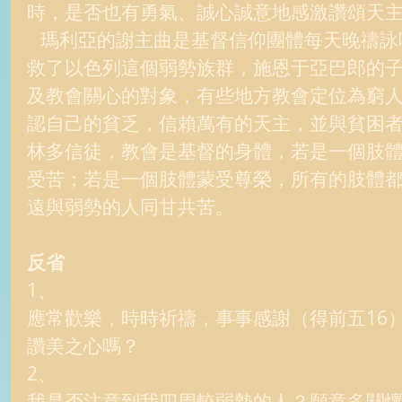
時，是否也有勇氣、誠心誠意地感激讚頌天主
   瑪利亞的謝主曲是基督信仰團體每天晚禱詠唱的。謝主曲感謝天主拯
救了以色列這個弱勢族群，施恩于亞巴郎的
及教會關心的對象，有些地方教會定位為窮
認自己的貧乏，信賴萬有的天主，並與貧困
林多信徒，教會是基督的身體，若是一個肢
受苦；若是一個肢體蒙受尊榮，所有的肢體
遠與弱勢的人同甘共苦。 
反省
1、 
應常歡樂，時時祈禱，事事感謝（得前五16
讚美之心嗎？ 
2、 
我是否注意到我四周較弱勢的人？願意多關懷