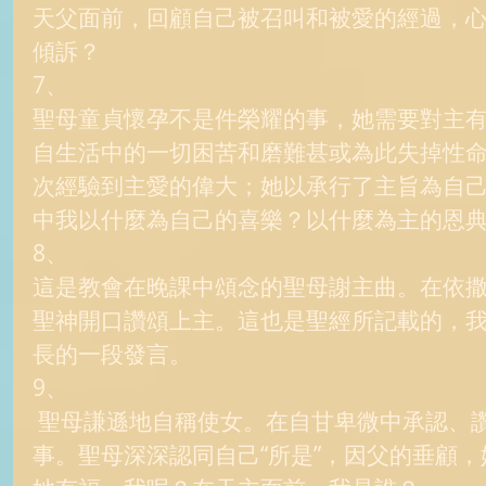
天父面前，回顧自己被召叫和被愛的經過，
傾訴？ 
7、 
聖母童貞懷孕不是件榮耀的事，她需要對主
自生活中的一切困苦和磨難甚或為此失掉性
次經驗到主愛的偉大；她以承行了主旨為自
中我以什麼為自己的喜樂？以什麼為主的恩典
8、 
這是教會在晚課中頌念的聖母謝主曲。在依
聖神開口讚頌上主。這也是聖經所記載的，
長的一段發言。 
9、 
 聖母謙遜地自稱使女。在自甘卑微中承認、讚頌上主在她身上做了奇
事。聖母深深認同自己“所是”，因父的垂顧