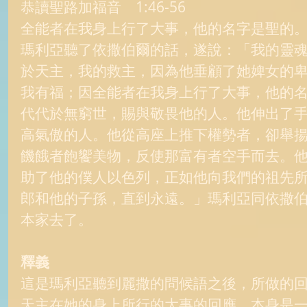
恭讀聖路加福音　1:46-56 
全能者在我身上行了大事，他的名字是聖的。
瑪利亞聽了依撒伯爾的話，遂說：「我的靈
於天主，我的救主，因為他垂顧了她婢女的
我有福；因全能者在我身上行了大事，他的
代代於無窮世，賜與敬畏他的人。他伸出了
高氣傲的人。他從高座上推下權勢者，卻舉
饑餓者飽饗美物，反使那富有者空手而去。
助了他的僕人以色列，正如他向我們的祖先
郎和他的子孫，直到永遠。」瑪利亞同依撒
本家去了。 
釋義
這是瑪利亞聽到麗撒的問候語之後，所做的
天主在她的身上所行的大事的回應。本身是