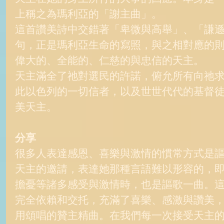
上稱之為瑪利亞的「謝主曲」。 
這首讚美詩中交錯著「卑微與高舉」、「謙
句，正是瑪利亞生命的寫照，與之相對應的
偉大的、全能的、仁慈的與忠信的天主。 
天主滿全了祂對選民的許諾，俯允所有向祂
此以色列的一切信者，以及世世代代的基督
美天主。  
分享
很多人表達感恩、喜樂與激情的慣常方式是
天主的邀請，表達她那種言語難以形容的，
擔憂等諸多感受與激情時，也是謳歌一曲。
完全依賴和交托，充滿了喜樂、感激與讚美
用頌唱的贊主精曲。在我們每一次接受天主