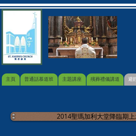
主頁
普通話慕道班
主題講座
殯葬禮儀講道
避
2014聖瑪加利大堂降臨期