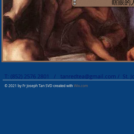
瞎眼的
T: (852) 2576 2801 /
tanredtea@gmail.com
/ St. 
© 2021 by Fr Joseph Tan SVD
Wix.com
created with