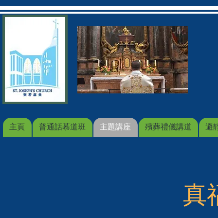
主頁
普通話慕道班
主題講座
殯葬禮儀講道
避
真