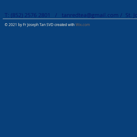
T: (852) 2576 2801 /
tanredtea@gmail.com
/ St. 
© 2021 by Fr Joseph Tan SVD
Wix.com
created with