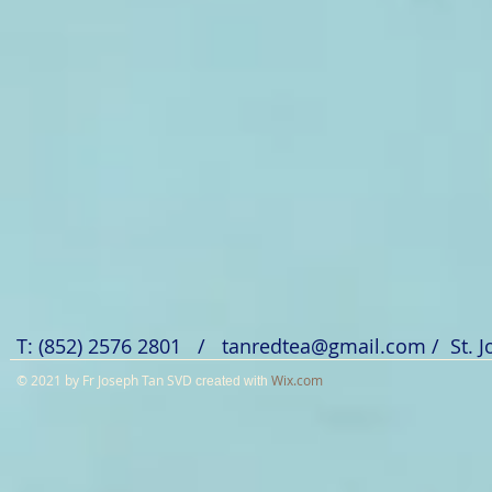
T: (852) 2576 2801 /
tanredtea@gmail.com
/ St. 
© 2021 by Fr Joseph Tan SVD
Wix.com
created with