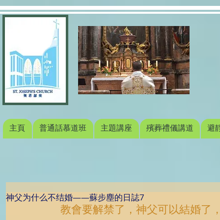
主頁
普通話慕道班
主題講座
殯葬禮儀講道
避
神父为什么不结婚——蘇步塵的日誌7
教會要解禁了，神父可以結婚了，“