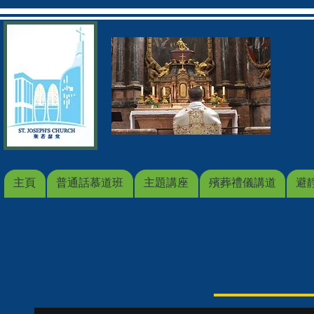
主頁
普通話慕道班
主題講座
殯葬禮儀講道
避