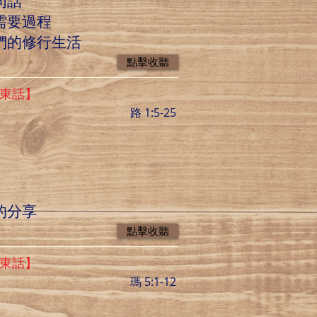
句話
需要過程
我們的修行生活
點擊收聽
廣東話】
路 1:5-25
的分享
點擊收聽
廣東話】
瑪 5:1-12