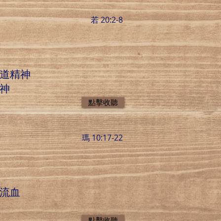
若 20:2-8
殉道精神
神
點擊收聽
瑪 10:17-22
是流血
點擊收聽