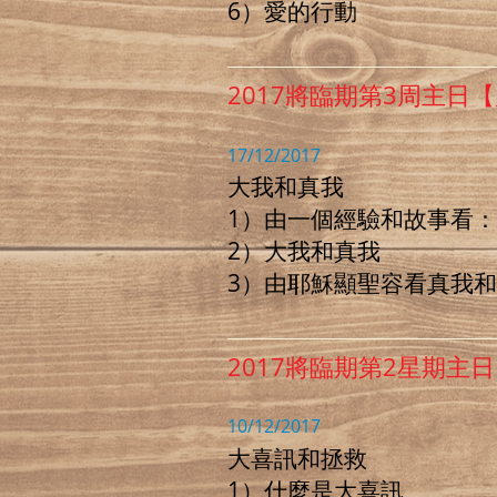
6）愛的行動
2017將臨期第3周主日
17/12/2017
大我和真我
1）由一個經驗和故事看
2）大我和真我
3）由耶穌顯聖容看真我
2017將臨期第2星期主
10/12/2017
大喜訊和拯救
1）什麼是大喜訊