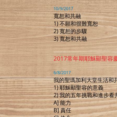
10/9/2017
寬恕和共融
1) 不願和很難寬恕
2) 寬恕的步驟
3) 寬恕和共融
2017常年期耶穌顯聖容
6/8/2017
我的聖瑪加利大堂生活和
1) 耶穌顯聖容的意義
2) 我的五年挑戰和進步看
A] 能力
B] 責任