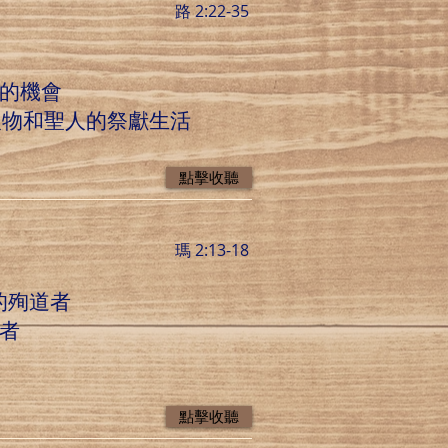
路 2:22-35
獻的機會
人物和聖人的祭獻生活
點擊收聽
瑪 2:13-18
的殉道者
者
點擊收聽