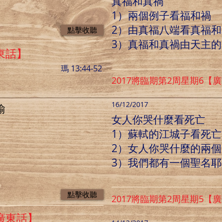
真福和真禍
1）兩個例子看福和禍
2）由真福八端看真福
點擊收聽
3）真福和真禍由天主
東話】
瑪 13:44-52
2017將臨期第2周星期6【
16/12/2017
喻
女人你哭什麼看死亡
1）蘇軾的江城子看死亡
2）女人你哭什麼的兩
3）我們都有一個聖名
點擊收聽
2017將臨期第2周星期5【
【廣東話】