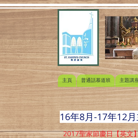
主頁
普通話慕道班
主題講
16年8月-17年12
2017聖家節慶日【英文