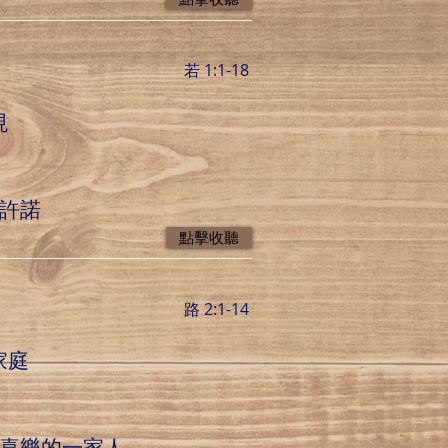
若 1:1-18
現
受許諾
點擊收聽
路 2:1-14
家庭
和喜樂的一家人