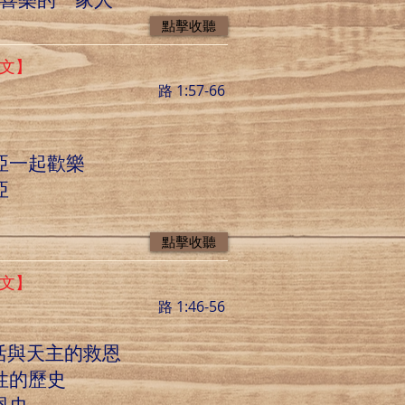
點擊收聽
英文】
路 1:57-66
利亞一起歡樂
亞
點擊收聽
英文】
路 1:46-56
活與天主的救恩
性的歷史