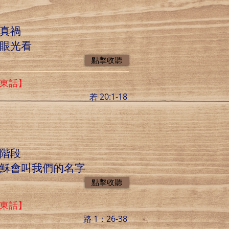
和真禍
的眼光看
點擊收聽
廣東話】
若 20:1-18
個階段
耶穌會叫我們的名字
點擊收聽
廣東話】
路 1：26-38