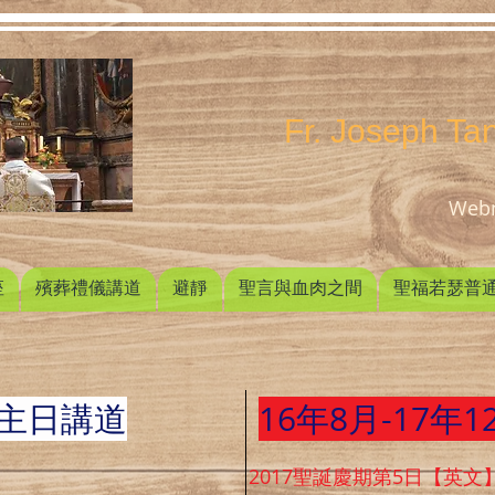
Fr. Joseph T
Webm
座
殯葬禮儀講道
避靜
聖言與血肉之間
聖福若瑟普
月主日講道
16年8月-17年
】
2017聖誕慶期第5日【英文