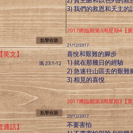
2) 贊主曲和以色列的救
3) 我們的救恩和天主
2017將臨期第3周星期4【
點擊收聽
21/12/2017
喜悅和艱難的腳步
日【英文】
1) 就在那幾日的經驗
瑪 23:1-12
2) 急速往山區去的艱難
3) 相見的喜悅
2017將臨期第3周星期3【
點擊收聽
20/12/2017
不要害怕
【普通話】