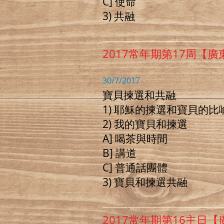
C] 使命
3) 共融
2017常年期第17周【廣
30/7/2017
寶貝揀選和共融
1) 耶穌的揀選和寶貝的比
2) 我的寶貝和揀選
A] 喝茶與時間
B] 講道
C] 普通話團體
3) 寶貝和揀選共融
2017常年期第16主日