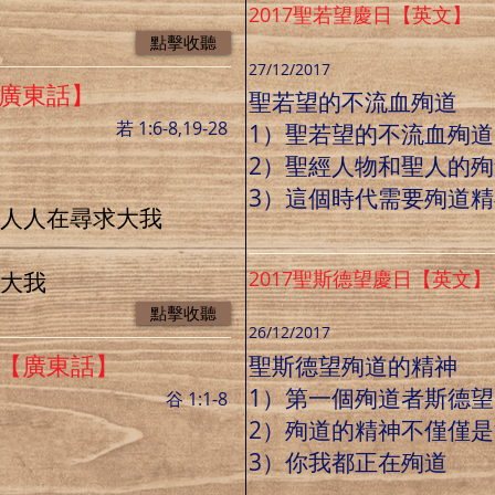
2017聖若望慶日【英文】
點擊收聽
27/12/2017
【廣東話】
聖若望的不流血殉道
若 1:6-8,19-28
1）聖若望的不流血殉道
2）聖經人物和聖人的
3）這個時代需要殉道精
：人人在尋求大我
2017聖斯德望慶日【英文】
和大我
點擊收聽
26/12/2017
日【廣東話】
聖斯德望殉道的精神
1）第一個殉道者斯德望
谷 1:1-8
2）殉道的精神不僅僅
3）你我都正在殉道