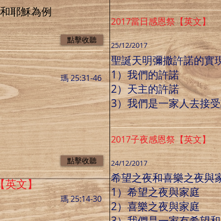
翰和耶穌為例
2017當日感恩祭【英文】
點擊收聽
25/12/2017
聖誕天明彌撒許諾的實
】
1）我們的許諾
瑪 25:31-46
2）天主的許諾
3）我們是一家人去接
2017子夜感恩祭【英文】
點擊收聽
24/12/2017
希望之夜和喜樂之夜與
日【英文】
1）希望之夜與家庭
瑪 25:14-30
2）喜樂之夜與家庭
3）我們是一家有希望