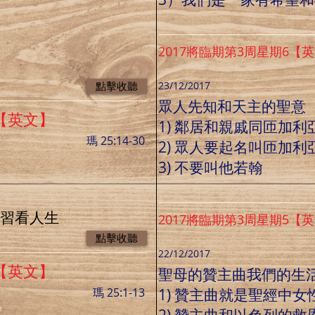
2017將臨期第3周星期6【
點擊收聽
23/12/2017
眾人先知和天主的聖意
日【英文】
1) 鄰居和親戚同匝加
瑪 25:14-30
2) 眾人要起名叫匝加利
3) 不要叫他若翰
學習看人生
2017將臨期第3周星期5【
點擊收聽
22/12/2017
日【英文】
聖母的贊主曲我們的生
瑪 25:1-13
1) 贊主曲就是聖經中女