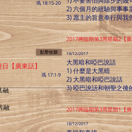
1) 不要害怕與除夕的幾
瑪 18:15-20
2) 六個月的經驗與事事
3) 愿主的旨意奉行與
2017將臨期第3周星期2【
點擊收聽
19/12/2017
大黑暗和啞巴說話
慶日【廣東話】
1) 什麼是大黑暗
瑪 17:1-9
2) 大黑暗和啞巴說話
3) 啞巴說話和朝聖之後
共融
共融
2017將臨期第3周星期1【
18/12/2017