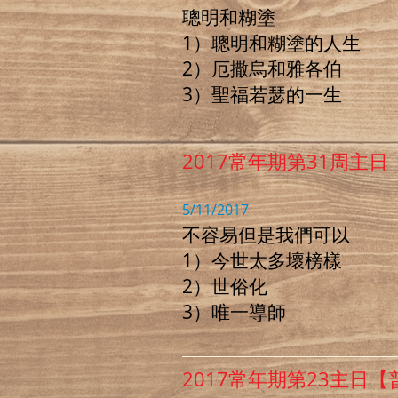
聰明和糊塗
1）聰明和糊塗的人生
2）厄撒烏和雅各伯
3）聖福若瑟的一生
2017常年期第31周主
5/11/2017
不容易但是我們可以
1）今世太多壞榜樣
2）世俗化
3）唯一導師
2017常年期第23主日