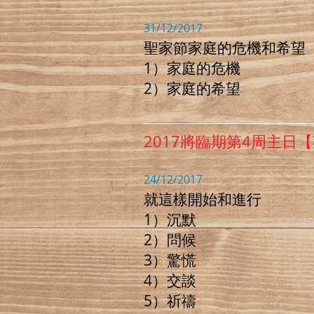
31/12/2017
聖家節家庭的危機和希望
1）家庭的危機
2）家庭的希望
2017將臨期第4周主日
24/12/2017
就這樣開始和進行
1）沉默
2）問候
3）驚慌
4）交談
5）祈禱