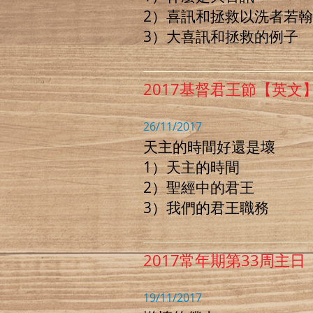
2）喜訊和拯救以洗者若
3）大喜訊和拯救的例子
2017基督君王節【英文
26/11/2017
天主的時間好還是壞
1）天主的時間
2）聖經中的君王
3）我們的君王職務
2017常年期第33周主
19/11/2017