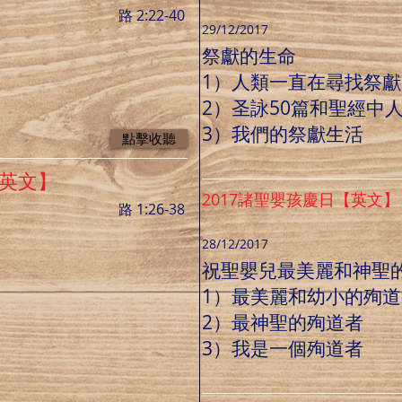
路 2:22-40
29/12/2017
祭獻的生命
1）人類一直在尋找祭
2）圣詠50篇和聖經中
3）我們的祭獻生活
點擊收聽
【英文】
2017諸聖嬰孩慶日【英文】
路 1:26-38
28/12/2017
祝聖嬰兒最美麗和神聖
1）最美麗和幼小的殉道
2）最神聖的殉道者
3）我是一個殉道者