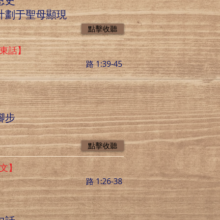
恩史
的計劃于聖母顯現
點擊收聽
廣東話】
路 1:39-45
腳步
點擊收聽
英文】
路 1:26-38