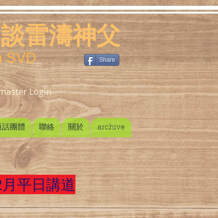
談雷濤神父
an SVD
Share
aster Login
通話團體
聯絡
關於
archive
12月平日講道
】