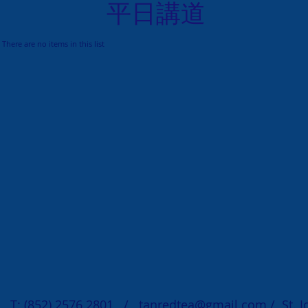
平日講道
There are no items in this list
T: (852) 2576 2801 /
tanredtea@gmail.com
/ St. 