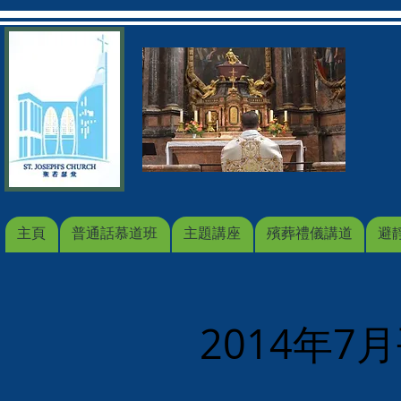
主頁
普通話慕道班
主題講座
殯葬禮儀講道
避
2014年