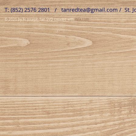
T: (852) 2576 2801 /
tanredtea@gmail.com
/ St. 
© 2021 by Fr Joseph Tan SVD
Wix.com
created with