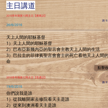
主日講道
2016常年期第13周主日【廣東話】
路 9:
26/6/2016
天上人間的耶穌基督
1）天上人間的耶穌基督
2）巴布亞新幾內亞的聖言會主教天上人間的生活
3）巴拉圭的菲律賓聖言會會士的死亡看他天上人間
命
點擊
2016常年期第12周主日【普通話】
路 9:
19/6/2016
你們說我是誰
1）從我離開家去修院看天主是誰
2）從來到澳洲看天主是誰