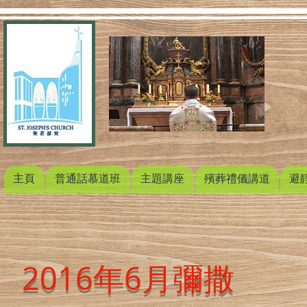
主頁
普通話慕道班
主題講座
殯葬禮儀講道
避
2016年6月彌撒