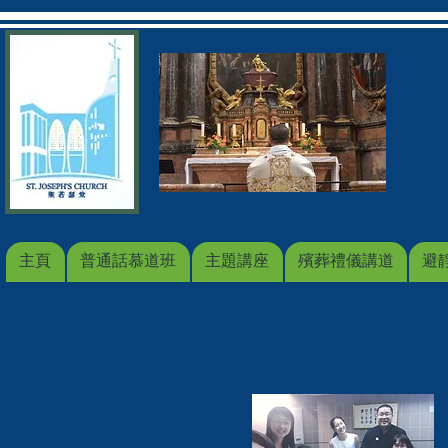
主頁
普通話慕道班
主題講座
殯葬禮儀講道
避