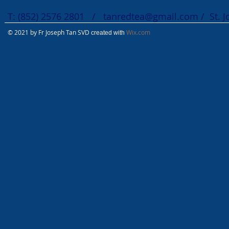
T: (852) 2576 2801 /
tanredtea@gmail.com
/ St. 
© 2021 by Fr Joseph Tan SVD
Wix.com
created with