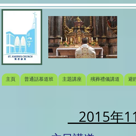
主頁
普通話慕道班
主題講座
殯葬禮儀講道
避
2015年