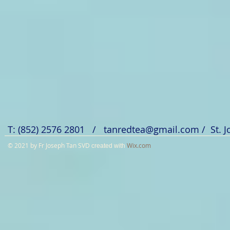
T: (852) 2576 2801 /
tanredtea@gmail.com
/ St. 
© 2021 by Fr Joseph Tan SVD
Wix.com
created with