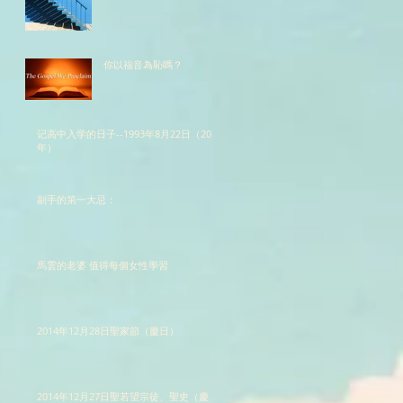
你以福音為恥嗎？
记高中入学的日子--1993年8月22日（20
年）
副手的第一大忌：
馬雲的老婆 值得每個女性學習
2014年12月28日聖家節（慶日）
2014年12月27日聖若望宗徒、聖史（慶