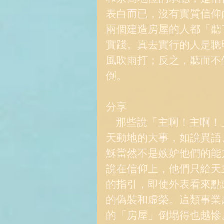
表白而已，沒有實質信仰
兩個建造房屋的人都「聽
實踐。真去實行的人是聰
風吹雨打；反之，聽而不
倒。 
分享 
    那些說「主啊！主啊！」的人做錯了什麼？他們中或許有許多做過驚
天動地的大事，如說異語
穌當然不是嫉妒他們的能
說在信仰上，他們只給天
的指引，即使外表看來點
的偽裝和虛榮。這類事業
的「房屋」倒塌得也越慘