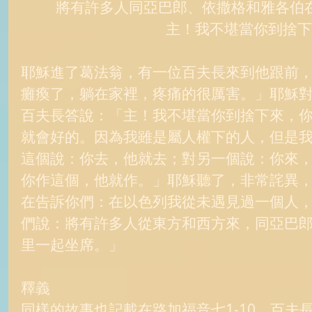
將有許多人同亞巴郎、依撒格和雅各伯在
主！我不堪當你到捨下
耶穌進了葛法翁，有一位百夫長來到他跟前，
癱瘓了，躺在家裡，疼痛的很厲害。」耶穌
百夫長答說：「主！我不堪當你到捨下來，
就會好的。因為我雖是屬人權下的人，但是
這個說：你去，他就去；對另一個說：你來
你作這個，他就作。」耶穌聽了，非常詫異
在告訴你們：在以色列我從未遇見過一個人
們說：將有許多人從東方和西方來，同亞巴
里一起坐席。」 
釋義 
同樣的故事也記載在路加福音七1-10，百夫