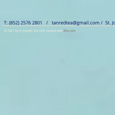
T: (852) 2576 2801 /
tanredtea@gmail.com
/ St. 
© 2021 by Fr Joseph Tan SVD
Wix.com
created with