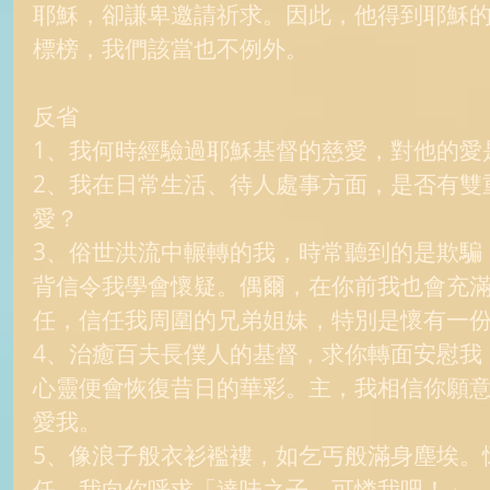
耶穌，卻謙卑邀請祈求。因此，他得到耶穌
標榜，我們該當也不例外。 
反省 
1、我何時經驗過耶穌基督的慈愛，對他的愛
2、我在日常生活、待人處事方面，是否有雙
愛？ 
3、俗世洪流中輾轉的我，時常聽到的是欺騙
背信令我學會懷疑。偶爾，在你前我也會充
任，信任我周圍的兄弟姐妹，特別是懷有一份
4、治癒百夫長僕人的基督，求你轉面安慰我
心靈便會恢復昔日的華彩。主，我相信你願
愛我。 
5、像浪子般衣衫襤褸，如乞丐般滿身塵埃。
任，我向你呼求「達味之子，可憐我吧！」 