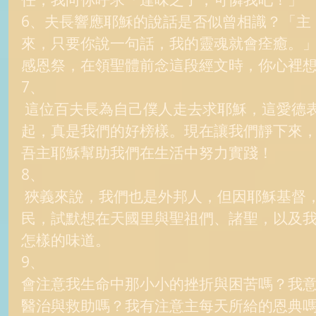
6、夫長響應耶穌的說話是否似曾相識？「主
來，只要你說一句話，我的靈魂就會痊癒。
感恩祭，在領聖體前念這段經文時，你心裡想
7、 
 這位百夫長為自己僕人走去求耶穌，這愛德表現和他的信德結合在一
起，真是我們的好榜樣。現在讓我們靜下來
吾主耶穌幫助我們在生活中努力實踐！ 
8、 
 狹義來說，我們也是外邦人，但因耶穌基督，我們也成了天主的選
民，試默想在天國里與聖祖們、諸聖，以及
怎樣的味道。  
9、 
會注意我生命中那小小的挫折與困苦嗎？我
醫治與救助嗎？我有注意主每天所給的恩典嗎