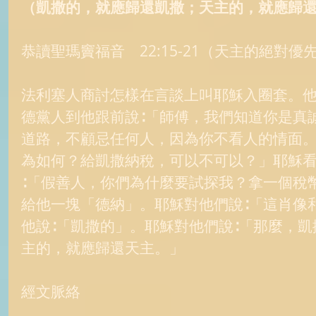
（凱撒的，就應歸還凱撒；天主的，就應歸
恭讀聖瑪竇福音　22:15-21（天主的絕對優
法利塞人商討怎樣在言談上叫耶穌入圈套。
德黨人到他跟前說∶「師傅，我們知道你是真
道路，不顧忌任何人，因為你不看人的情面。
為如何？給凱撒納稅，可以不可以？」耶穌
∶「假善人，你們為什麼要試探我？拿一個稅
給他一塊「德納」。耶穌對他們說∶「這肖像
他說∶「凱撒的」。耶穌對他們說∶「那麼，
主的，就應歸還天主。」 
經文脈絡 