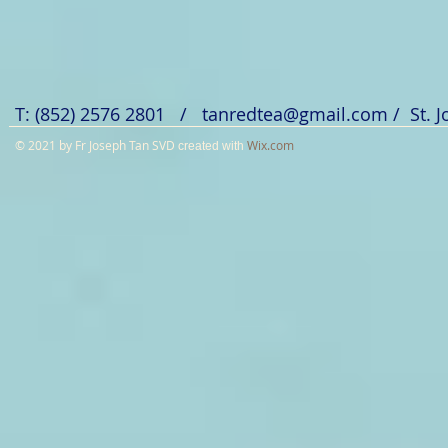
T: (852) 2576 2801 /
tanredtea@gmail.com
/ St. 
© 2021 by Fr Joseph Tan SVD
Wix.com
created with