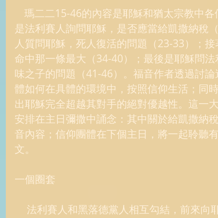
    瑪二二15-46的內容是耶穌和猶太宗教中各個領導團體的辯論。首先
是法利賽人詢問耶穌，是否應當給凱撒納稅（1
人質問耶穌，死人復活的問題（23-33）；
命中那一條最大（34-40）；最後是耶穌問
味之子的問題（41-46）。福音作者透過討
體如何在具體的環境中，按照信仰生活；同
出耶穌完全超越其對手的絕對優越性。這一
安排在主日彌撒中誦念：其中關於給凱撒納
音內容；信仰團體在下個主日，將一起聆聽
文。 
一個圈套 
     法利賽人和黑落德黨人相互勾結，前來向耶穌請教問題。法利賽人