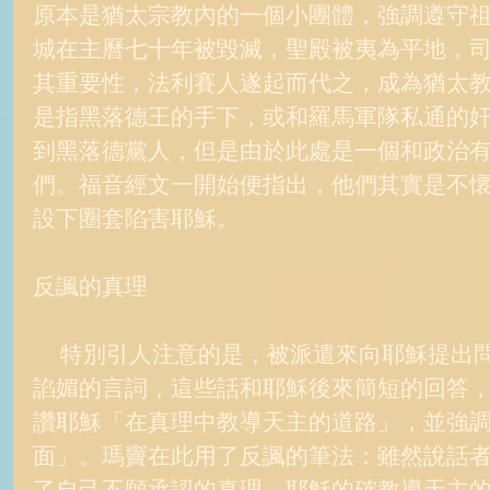
原本是猶太宗教內的一個小團體，強調遵守
城在主曆七十年被毀滅，聖殿被夷為平地，
其重要性，法利賽人遂起而代之，成為猶太
是指黑落德王的手下，或和羅馬軍隊私通的
到黑落德黨人，但是由於此處是一個和政治
們。福音經文一開始便指出，他們其實是不
設下圈套陷害耶穌。 
反諷的真理 
     特別引人注意的是，被派遣來向耶穌提出問題的人，先說出一長串
諂媚的言詞，這些話和耶穌後來簡短的回答
讚耶穌「在真理中教導天主的道路」，並強
面」。瑪竇在此用了反諷的筆法：雖然說話
了自己不願承認的真理。耶穌的確教導天主