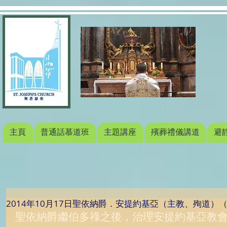
主頁
普通話慕道班
主題講座
殯葬禮儀講道
避
2014年10月17日聖依納爵．安提約基亞（主教、殉道）
聖依納爵繼伯多祿之後，治理安提約基亞教會