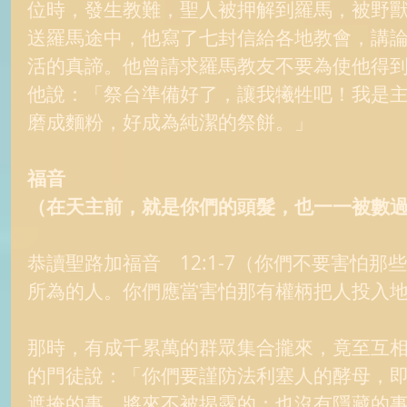
位時，發生教難，聖人被押解到羅馬，被野
送羅馬途中，他寫了七封信給各地教會，講
活的真諦。他曾請求羅馬教友不要為使他得
他說：「祭台準備好了，讓我犧牲吧！我是
磨成麵粉，好成為純潔的祭餅。」 
福音
（在天主前，就是你們的頭髮，也一一被數
恭讀聖路加福音　12:1-7（你們不要害怕
所為的人。你們應當害怕那有權柄把人投入地
那時，有成千累萬的群眾集合攏來，竟至互
的門徒說：「你們要謹防法利塞人的酵母，
遮掩的事，將來不被揭露的；也沒有隱藏的