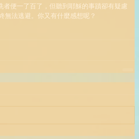
翰洗者便一了百了，但聽到耶穌的事蹟卻有疑慮
終無法逃避。你又有什麼感想呢？ 