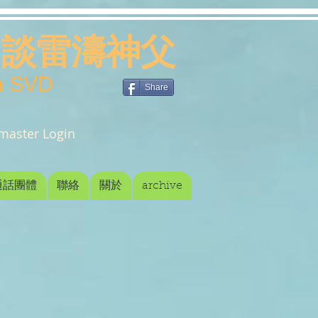
談雷濤神父
an SVD
Share
aster Login
通話團體
聯絡
關於
archive