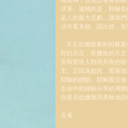
伏筆。遺憾的是，耶穌在
是人的最大悲劇。讓我們
活中看見他、認出他，並
    天主在燃燒著的荊棘叢中向梅瑟顯現說：“我是你父親的天主，亞巴
郎的天主，依撒格的天主
宙和普世人類所共有的唯
主。正因為如此，黑落德
耶穌的經驗。耶穌復活後
生命中的經驗分享給周圍
你是否也慷慨而勇敢地與
反省  