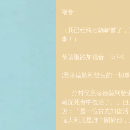
福音 
（我已經將若翰斬首了，
事！） 
恭讀聖路加福音　9:7-9 
(黑落德聽到發生的一切事
       分封侯黑落德聽到發生的一切事，猶豫不定，因為有些人說：「若
翰從死者中復活了。」但
說：「是一位古先知復活
這人到底是誰？關於他，