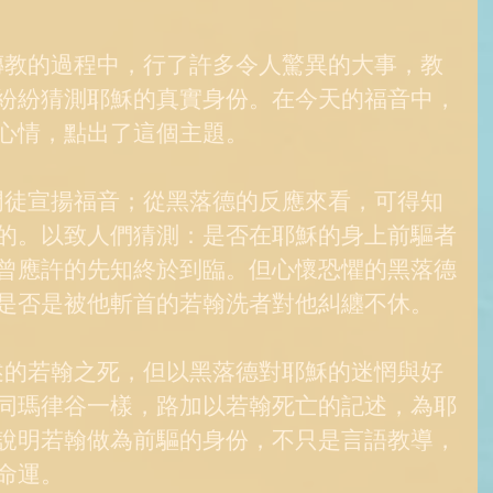
紛紛猜測耶穌的真實身份。在今天的福音中，
心情，點出了這個主題。 
的。以致人們猜測：是否在耶穌的身上前驅者
曾應許的先知終於到臨。但心懷恐懼的黑落德
是否是被他斬首的若翰洗者對他糾纏不休。 
同瑪律谷一樣，路加以若翰死亡的記述，為耶
說明若翰做為前驅的身份，不只是言語教導，
命運。 