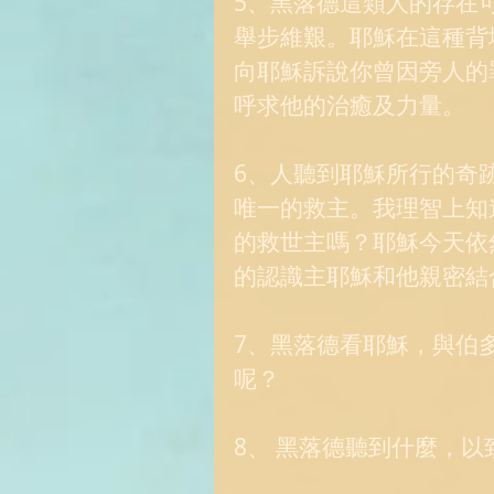
5、黑落德這類人的存在
舉步維艱。耶穌在這種背
向耶穌訴說你曾因旁人的
呼求他的治癒及力量。 
6、人聽到耶穌所行的奇
唯一的救主。我理智上知
的救世主嗎？耶穌今天依
的認識主耶穌和他親密結
7、黑落德看耶穌，與伯
呢？ 
8、 黑落德聽到什麼，