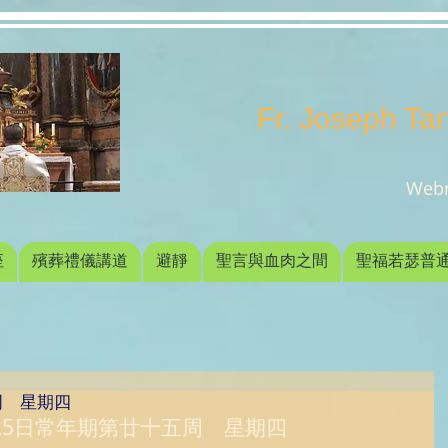
Fr. Joseph T
Webm
座
殯葬禮儀講道
避靜
聖言與血肉之間
聖福若瑟普
周 星期四
月25日常年期第廿十五周　星期四 