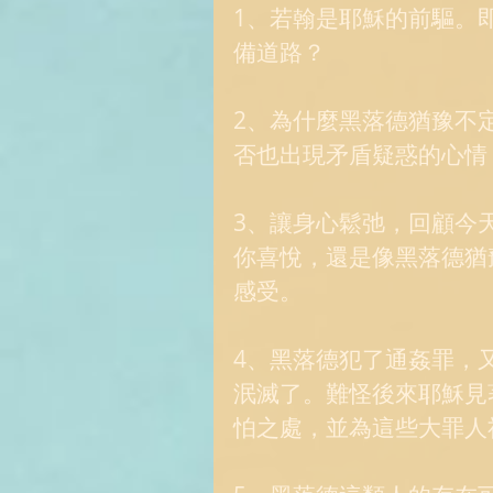
1、若翰是耶穌的前驅。
備道路？ 
2、為什麼黑落德猶豫不
否也出現矛盾疑惑的心情
3、讓身心鬆弛，回顧今
你喜悅，還是像黑落德猶
感受。 
4、黑落德犯了通姦罪，
泯滅了。難怪後來耶穌見
怕之處，並為這些大罪人