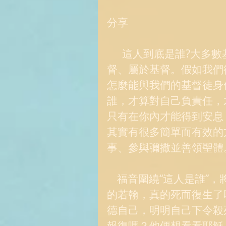
分享 
      這人到底是誰?大多數基督徒僅僅聽說過耶穌的事蹟,而從未碰觸基
督、屬於基督。假如我們
怎麼能與我們的基督徒身
誰，才算對自己負責任，
只有在你內才能得到安息
其實有很多簡單而有效的
事、參與彌撒並善領聖體
    福音圍繞“這人是誰”，將若翰描繪成一個神秘人物。本來已經被斬首
的若翰，真的死而復生了
德自己，明明自己下令殺
報復嗎？他便想看看耶穌