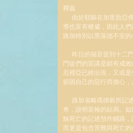
釋義 
      由於耶穌在加里肋亞傳教的過程中，行了許多令人驚異的大事，教
導也富有權威，因此人們
路加特別以黑落德不安的
      昨日的福音提到十二門徒宣揚福音；從黑落德的反應來看，可得知
門徒們的宣講是頗有成效
厄裡亞已經出現，又或是
卻因自己的惡行而擔心，
      路加省略瑪律穀所記述的若翰之死，但以黑落德對耶穌的迷惘與好
奇，說明若翰的結局。如
穌死亡的記述預作鋪路，
而更是包含苦難與死亡的