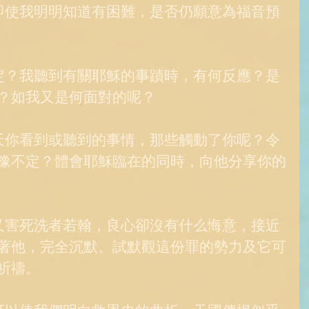
即使我明明知道有困難，是否仍願意為福音預
定？我聽到有關耶穌的事蹟時，有何反應？是
？如我又是何面對的呢？ 
天你看到或聽到的事情，那些觸動了你呢？令
豫不定？體會耶穌臨在的同時，向他分享你的
又害死洗者若翰，良心卻沒有什么悔意，接近
著他，完全沉默。試默觀這份罪的勢力及它可
祈禱。 