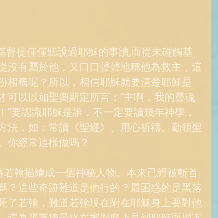
從沒有屬於他，又口口聲聲地稱他為救主，這
份相稱呢？所以，相信耶穌就要清楚耶穌是
才可以以如聖奧斯定所言：“主啊，我的靈魂
！”要認識耶穌是誰，不一定要讀幾年神學，
方法，如：常讀《聖經》、用心祈禱、勤領聖
。你經常這樣做嗎？ 
嗎？這些奇跡難道是他行的？最困惑的是黑落
死了若翰，難道若翰現在附在耶穌身上要對他
。這為黑落德最終在審判庭上見到耶穌而埋下