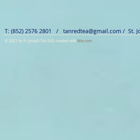
T: (852) 2576 2801 /
tanredtea@gmail.com
/ St. 
© 2021 by Fr Joseph Tan SVD
Wix.com
created with