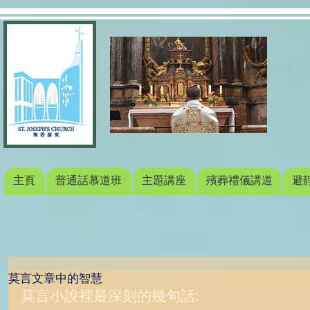
主頁
普通話慕道班
主題講座
殯葬禮儀講道
避
莫言文章中的智慧
莫言小說裡最深刻的幾句話: 